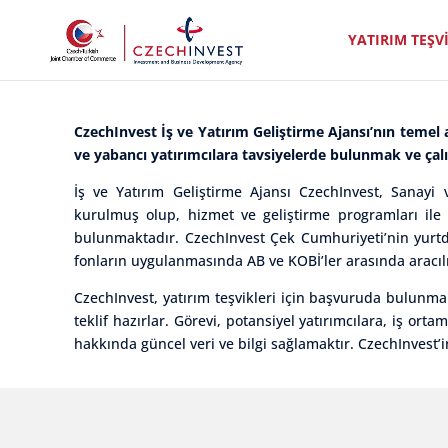
YATIRIM TEŞV
CzechInvest İş ve Yatırım Geliştirme Ajansı’nın temel
ve yabancı yatırımcılara tavsiyelerde bulunmak ve çal
İş ve Yatırım Geliştirme Ajansı CzechInvest, Sanayi v
kurulmuş olup, hizmet ve geliştirme programları ile y
bulunmaktadır. CzechInvest Çek Cumhuriyeti’nin yurtd
fonların uygulanmasında AB ve KOBİ’ler arasında aracıl
CzechInvest, yatırım teşvikleri için başvuruda bulunma 
teklif hazırlar. Görevi, potansiyel yatırımcılara, iş ort
hakkında güncel veri ve bilgi sağlamaktır. CzechInvest’i