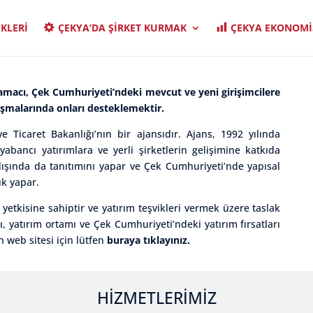
İKLERİ
ÇEKYA’DA ŞİRKET KURMAK
ÇEKYA EKONOMİ
 amacı, Çek Cumhuriyeti’ndeki mevcut ve yeni girişimcilere
ışmalarında onları desteklemektir.
e Ticaret Bakanlığı’nın bir ajansıdır. Ajans, 1992 yılında
abancı yatırımlara ve yerli şirketlerin gelişimine katkıda
ışında da tanıtımını yapar ve Çek Cumhuriyeti’nde yapısal
ık yapar.
yetkisine sahiptir ve yatırım teşvikleri vermek üzere taslak
amı, yatırım ortamı ve Çek Cumhuriyeti’ndeki yatırım fırsatları
n web sitesi için lütfen
buraya tıklayınız
.
HİZMETLERİMİZ